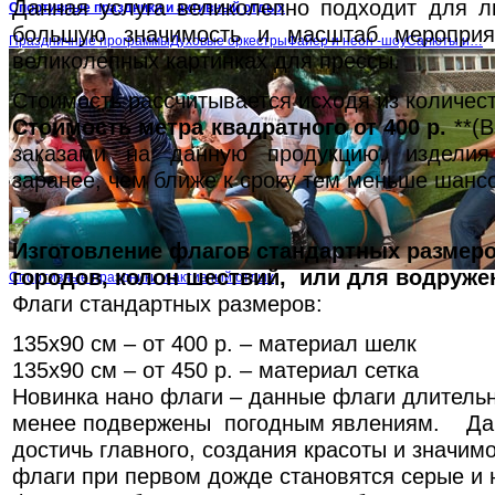
Данная услуга великолепно подходит для л
Спортивные праздники и активный отдых
большую значимость и масштаб меропри
Праздничные программыДуховые оркестрыФайер и неон -шоуСалюты и…
великолепных картинках для прессы.
Стоимость рассчитывается исходя из количес
Стоимость метра квадратного от 400 р.
**(В
заказами на данную продукцию, изделия
заранее, чем ближе к сроку тем меньше шансо
Изготовление флагов стандартных размер
городов, колон шествий, или для водруже
Спортивные праздники и активный отдых
Флаги стандартных размеров:
135х90 см – от 400 р. – материал шелк
135х90 см – от 450 р. – материал сетка
Новинка нано флаги – данные флаги длительн
менее подвержены погодным явлениям. Да
достичь главного, создания красоты и значи
флаги при первом дожде становятся серые и 