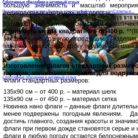
Спортивные праздники и активный отдых
большую значимость и масштаб меропри
великолепных картинках для прессы.
Праздничные программыДуховые оркестрыФайер и неон -шоуСалюты и…
Стоимость рассчитывается исходя из количес
Стоимость метра квадратного от 400 р.
**(В
заказами на данную продукцию, изделия
заранее, чем ближе к сроку тем меньше шансо
Изготовление флагов стандартных размер
городов, колон шествий, или для водруже
Спортивные праздники и активный отдых
Флаги стандартных размеров:
135х90 см – от 400 р. – материал шелк
135х90 см – от 450 р. – материал сетка
Новинка нано флаги – данные флаги длительн
менее подвержены погодным явлениям. Да
достичь главного, создания красоты и значи
флаги при первом дожде становятся серые и 
флаги в любую погоду остаются белоснежным