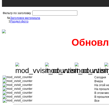
Фильтр по заголовку
№
Заголовок материала
1
Раздел фото
Обновл
Сегодня
Вчера
На этой н
На прошл
В этом ме
В прошло
Все