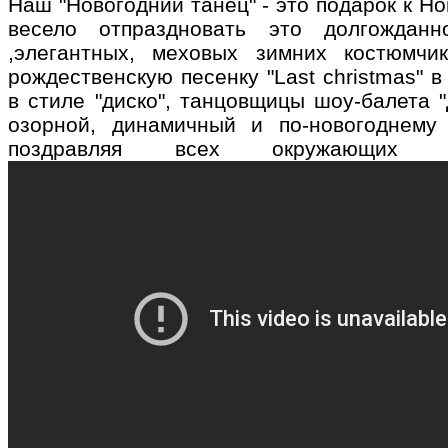
Наш "Новогодний танец" - это подарок к Но
весело отпраздновать это долгождан
,элегантных, меховых зимних костюмчи
рождественскую песенку "Last christmas" 
в стиле "диско", танцовщицы шоу-балета 
озорной, динамичный и по-новогоднему
поздравляя всех окружающих