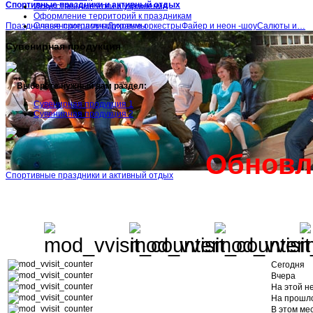
Спортивные праздники и активный отдых
Искусственные ёлки и украшения
Оформление территорий к праздникам
Праздничные программыДуховые оркестрыФайер и неон -шоуСалюты и…
Славянские шоу-программы
Сувенирная продукция
Выберете нужный вам раздел:
Сувенирная продукция 1
Сувенирная продукция 2
Обновл
Спортивные праздники и активный отдых
Сегодня
Вчера
На этой н
На прошл
В этом ме