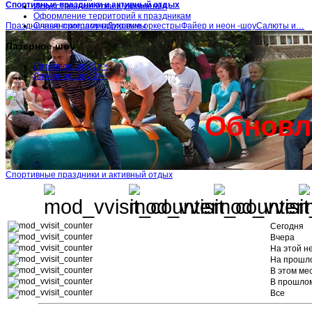
Спортивные праздники и активный отдых
Искусственные ёлки и украшения
Оформление территорий к праздникам
Праздничные программыДуховые оркестрыФайер и неон -шоуСалюты и…
Славянские шоу-программы
Лазерное шоу
Лазерное шоу 1>>
Лазерное шоу 2>>
Обновл
Спортивные праздники и активный отдых
Сегодня
Вчера
На этой н
На прошл
В этом ме
В прошло
Все